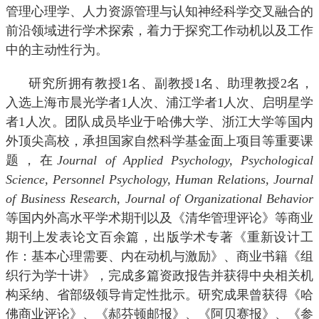
管理心理学、人力资源管理与认知神经科学交叉融合的
前沿领域进行学术探索，着力于探究工作动机以及工作
中的主动性行为。
研究所拥有教授
1
名、副教授
1
名、助理教授
2
名，
入选上海市晨光学者
1
人次、浦江学者
1
人次、启明星学
者
1
人次。团队成员毕业于哈佛大学、浙江大学等国内
外顶尖高校，承担国家自然科学基金面上项目等重要课
题，在
Journal of Applied Psychology, Psychological
Science, Personnel Psychology, Human Relations, Journal
of Business Research, Journal of Organizational Behavior
等国内外高水平学术期刊以及《清华管理评论》等商业
期刊上发表论文百余篇，出版学术专著《重新设计工
作：基本心理需要、内在动机与激励》、商业书籍《组
织行为学十讲》，完成多篇资政报告并获得中央相关机
构采纳、省部级领导肯定性批示。研究成果曾获得《哈
佛商业评论》、《郝芬顿邮报》、《阿贝赛报》、《参