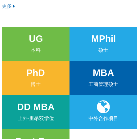
更多
UG
MPhil
本科
硕士
PhD
MBA
博士
工商管理硕士
DD MBA
上外-里昂双学位
中外合作项目