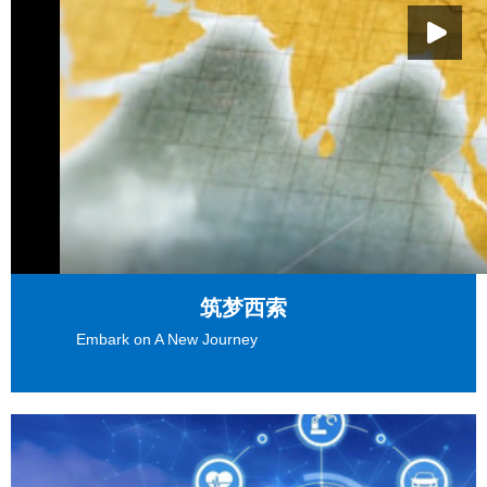
筑梦西索
Embark on A New Journey