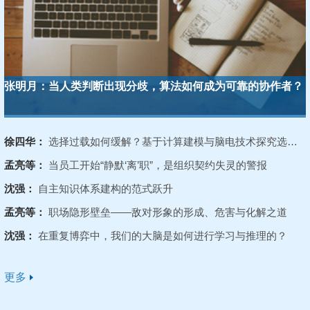
张明月：
当人类判断出现分歧，算法如何成为可靠的协作者？
徐四华：
选择过载如何缓解？基于计算建模与脑电技术探究选择集整体偏好的调节作用
孟亮等：
当员工开始“静默‘离’职”，是组织契约失灵的警报
沈强：
自主知识体系建构的范式跃升
孟亮等：
职场隐形壁垒——敌对形象的形成、危害与化解之道
沈强：
在重复博弈中，我们的大脑是如何进行学习与推理的？
更多