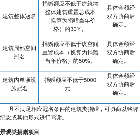
捐赠额应不低于建筑物
具体金额经
整体建筑重置总成本
建筑整体冠名
双方协商后
（换算为捐赠当年价
确定。
格）的
30%
。
捐赠额应不低于该空间
具体金额经
建筑局部空间
重置成本（换算为捐赠
双方协商后
冠名
当年价格）的
50%
。
确定。
具体金额经
建筑内单项设
捐赠额应不低于
5000
双方协商后
施冠名
元。
确定。
凡不满足相应冠名条件的建筑类捐赠，可协商以铭牌
纪念或其他形式进行鸣谢。
景观类捐赠项目