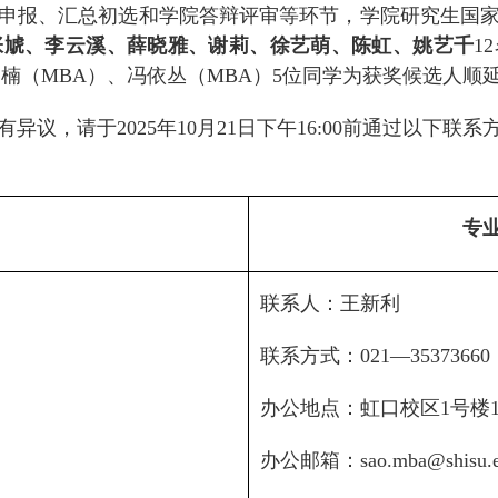
申报、汇总初选和学院答辩评审等环节，学院研究生国
张虓、李云溪、薛晓雅、谢莉、徐艺萌、陈虹、姚艺千
12
逸楠（
MBA
）、冯依丛（
MBA
）
5
位同学为获奖候选人顺
有异议，请
于
2025
年
10
月
21
日下午
16:00
前通过以下联系
专
联系人：王新利
联系方式：
021—
35373660
办公地点：虹口校区
1
号楼
办公邮箱：
sao.mba@shisu.