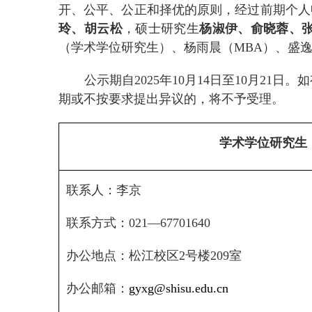
开、公平、公正和择优的原则，经过前期个人
玲、胡云松
，硕士研究生
杨淑伊、俞晓蓉、
（学术学位研究生）、杨雨晨（
MBA
）、盛
公示期自
2025
年
10
月
14
日至
10
月
21
日。如
期或不按要求提出异议的，将不予受理。
学术学位研究生
联系人：李京
联系方式：
021—67701640
办公地点：松江校区
2
号楼
209
室
办公邮箱：
gyxg@shisu.edu.cn