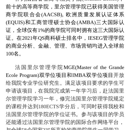
前十的高等商学院，里尔管理学院已获得美国管理
商学院联合会
(AACSB),
欧洲质量发展认证体系
(EQUIS)
和工商管理硕士协会
(AMBA)
三大国际认
证，全球仅有
1%
的商学院可同时拥有这三大国际认
证。在
2021
年
QS
商科硕士排名中，
IESEG
管理学院
的商业分析、金融、管理、市场营销均进入全球前
100
名。
法国里尔管理学院
MGE(Master of the Grande
Ecole Program)
双学位项目和
IMBA
双学位项目
开放
给我院专业学位研究生。满足该项目要求的学生可
申请该项目，在我院完成第一年学习后，赴法国里
尔管理学院学习一年，修完法国里尔管理学院规定
的课程并达到
180ECTS
学分后，可同时获得我校和
法国里尔管理学院的学位证书
。
参与该项目的学员
还能通过法国里尔管理学院的国际合作网络平台，
与全球
58
个国家
235
所高校的商学院学生一同学习。