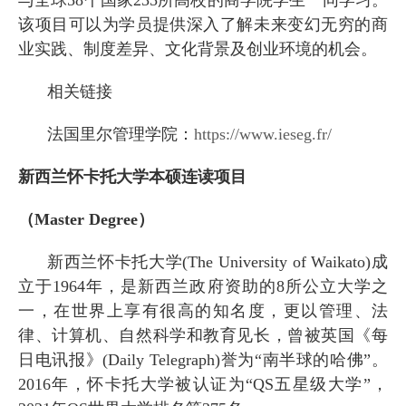
该项目可以为学员提供深入了解未来变幻无穷的商
业实践、制度差异、文化背景及创业环境的机会。
相关链接
法国里尔管理学院：
https://www.ieseg.fr/
新西兰怀卡托大学本硕连读项目
（
Master Degree
）
新西兰怀卡托大学
(The University of Waikato)
成
立于
1964
年，是新西兰政府资助的
8
所公立大学之
一，在世界上享有很高的知名度，更以管理、法
律、计算机、自然科学和教育见长，曾被英国《每
日电讯报》
(Daily Telegraph)
誉为
“
南半球的哈佛
”
。
2016
年，怀卡托大学被认证为
“QS
五星级大学
”
，