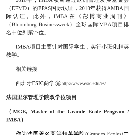
（
EFMD
）的
EPAS
国际认证，
2018
年获得
AMBA
国
际认证。此外，
IMBA
在《彭博商业周刊》
（
Bloomburg Businessweek
）全球国际
MBA
项目排
名中位列第
27
位。
IMBA
项目主要针对国际学生，实行小班化精英
教学。
相关链接
西班牙
ESIC
商学院
:
http://www.esic.edu/es/
法国里尔管理学院双学位项目
（
MGE, Master of the Grande Ecole Program /
IMBA
）
作为法国著名高等精英学院
(Grandes Ecoles)
中