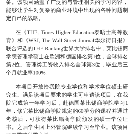
备。该项目涵盖了广泛的与管理相关的学习内容，
能够让学生对复杂的商业环境中出现的各种问题制
定自己的战略。
在《
THE, Times Higher Education
泰晤士高等教
育》和《
WSJ, The Wall Street Journal
华尔街日报》
联合评选的
THE Ranking
世界大学排名中，莱比锡商
学院管理学硕士在欧洲和德国排名第
1
位，全球排名
第
2
位。管理类工资收入排名全球第
3
位，毕业后三
个月就业率
100%
。
本项目开放给我院专业学位和学术学位硕士研
究生。满足该项目要求的学生可申请该项目，在我
院完成第一年学习后，赴德国莱比锡商学院学习
1
年，修完莱比锡商学院规定的
60
学分的课程并通过
考核后，可获得莱比锡商学院颁发的硕士学位证
书。之后学生回上外管院继续学习至毕业。该项目