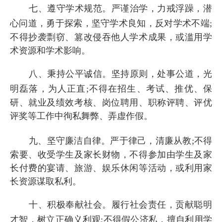
七、遵守学术规范。严谨治学，力戒浮躁，潜
心问道，勇于探索，坚守学术良知，反对学术不端
;
不得抄袭剽窃、篡改侵吞他人学术成果，或滥用学
术资源和学术影响。
八、秉持公平诚信。坚持原则，处事公道，光
明磊落，为人正直
;
不得在招生、考试、推优、保
研、就业及绩效考核、岗位聘用、职称评聘、评优
评奖等工作中徇私舞弊、弄虚作假。
九、坚守廉洁自律。严于律己，清廉从教
;
不得
索要、收受学生及家长财物，不得参加由学生及家
长付费的宴请、旅游、娱乐休闲等活动，或利用家
长资源谋取私利。
十、积极奉献社会。履行社会责任，贡献聪明
才智，树立正确义利观
;
不得假公济私，擅自利用学