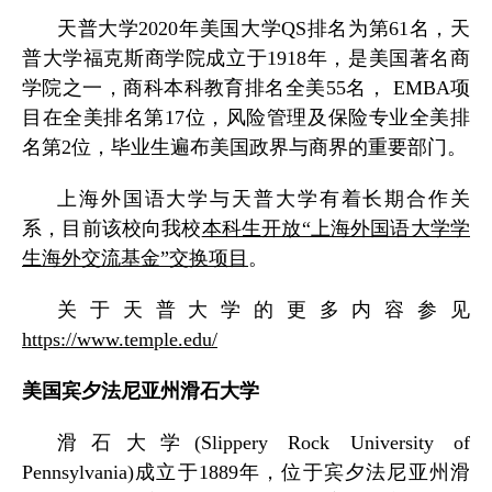
天普大学
2020
年美国大学
QS
排名为第
61
名，天
普大学福克斯商学院成立于
1918
年，是美国著名商
学院之一，商科本科教育排名全美
55
名，
EMBA
项
目在全美排名第
17
位，风险管理及保险专业全美排
名第
2
位，毕业生遍布美国政界与商界的重要部门。
上海外国语大学与天普大学有着长期合作关
系，目前该校向我校
本科生开放“上海外国语大学学
生海外交流基金”交换项目
。
关于天普大学的更多内容参见
https://www.temple.edu/
美国宾夕法尼亚州滑石大学
滑石大学
(Slippery Rock University of
Pennsylvania)
成立于
1889
年，位于宾夕法尼亚州滑