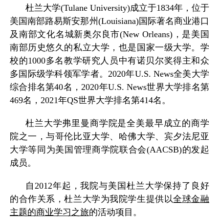
杜兰大学
(Tulane University)
成立于
1834
年，位于
美国南部路易斯安那州
(Louisiana)
国际著名商业港口
及南部文化名城新奥尔良市
(New Orleans)
，是美国
南部历史悠久的私立大学，也是国家一级大学。学
校的
1000
多名教学研究人员中有诺贝尔奖得主和众
多国际级学科领军学者。
2020
年
U.S. News
全美大学
综合排名第
40
名，
2020
年
U.S. News
世界大学排名第
469
名，
2021
年
QS
世界大学排名第
414
名。
杜兰大学弗里曼商学院是全美最早成立的商学
院之一，与哥伦比亚大学、哈佛大学、宾夕法尼亚
大学等同为美国管理商学院联合会
(AACSB)
的发起
成员。
自
2012
年起，我院与美国杜兰大学保持了良好
的合作关系，杜兰大学为我院学生提供以
全球金融
主题的商业学习之旅
的活动项目。