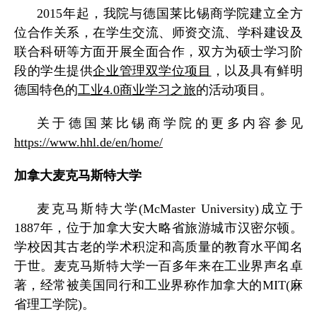
2015
年起，我院与德国莱比锡商学院建立全方
位合作关系，在学生交流、师资交流、学科建设及
联合科研等方面开展全面合作，双方为硕士学习阶
段的学生提供
企业管理双学位项目
，以及具有鲜明
德国特色的
工业
4.0
商业学习之旅
的活动项目。
关于德国莱比锡商学院的更多内容参见
https://www.hhl.de/en/home/
加拿大麦克马斯特大学
麦克马斯特大学
(McMaster University)
成立于
1887
年，位于加拿大安大略省旅游城市汉密尔顿。
学校因其古老的学术积淀和高质量的教育水平闻名
于世。麦克马斯特大学一百多年来在工业界声名卓
著，经常被美国同行和工业界称作加拿大的
MIT(
麻
省理工学院
)
。