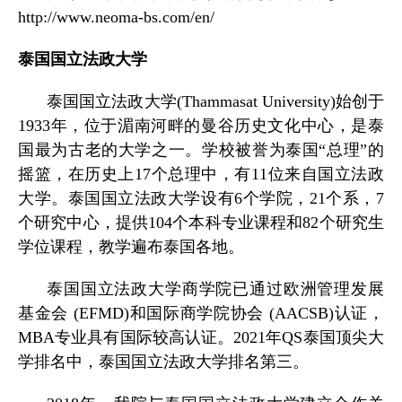
http://www.neoma-bs.com/en/
泰国国立法政大学
泰国国立法政大学
(Thammasat University)
始创于
1933
年，位于
湄南河
畔的曼谷历史文化中心，是泰
国最为古老的大学之一。学校被誉为泰国“总理”的
摇篮，在历史上
17
个总理中，有
11
位来自国立法政
大学。泰国国立法政大学设有
6
个学院，
21
个系，
7
个研究中心，提供
104
个本科专业课程和
82
个研究生
学位课程，教学遍布泰国各地。
泰国国立法政大学商学院已通过欧洲管理发展
基金会
(EFMD)
和国际商学院协会
(AACSB)
认证，
MBA
专业具有国际较高认证。
2021
年
QS
泰国顶尖大
学排名中，泰国国立法政大学排名第三。