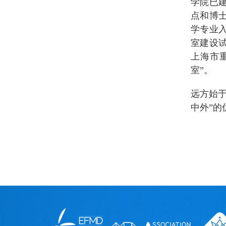
学院已
点和博
学专业
室建设试
上海市
室”。
远方始
中外”