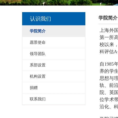
学院简介
认识我们
上海外国语大
学院简介
第一所高
愿景使命
校以来
科评估A
领导团队
自198
系部设置
养的学
机构设置
思想与理
轨、前
捐赠
院、英
联系我们
位学术
沿化、