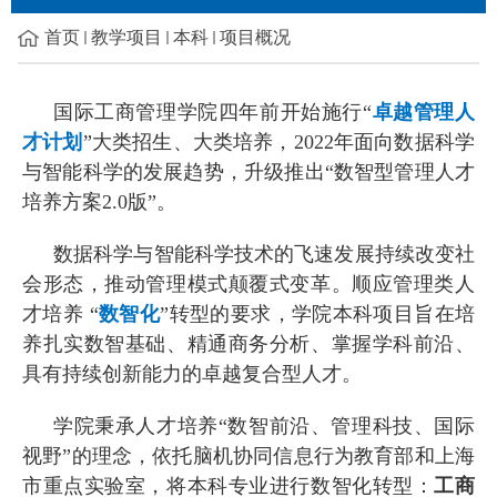
首页
教学项目
本科
项目概况
国际工商管理学院四年前开始施行
“
卓越管理人
才计划
”
大类招生、大类培养，
2022
年面向数据科学
与智能科学的发展趋势，升级推出
“
数智型管理人才
培养方案
2.0
版
”
。
数据科学与智能科学技术的飞速发展持续改变社
会形态，推动管理模式颠覆式变革。顺应管理类人
才培养
“
数智化
”
转型的要求，学院本科项目旨在培
养扎实数智基础、精通商务分析、掌握学科前沿、
具有持续创新能力的卓越复合型人才。
学院秉承人才培养
“数智前沿、管理科技、国际
视野
”
的理念，
依托脑机协同信息行为教育部和上海
市重点实验室
，将本科专业进行数智化转型：
工商