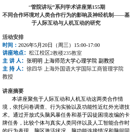
“
管院讲坛”系列学术讲座第
155
期
不同合作环境对人类合作行为的影响及神经机制——基
于人际互动与人机互动的研究
活动安排
时间：
2026
年
5
月
20
日（周三）
15:00-17:00
讲座地点：
松江校区
2
教楼
235
教室
主 讲 人：
张明明 上海师范大学心理学院 副教授
主 持 人：
徐四华 上海外国语大学国际工商管理学院
教授
讲座摘要
本讲座聚焦于人际互动和人机互动这两类合作情
境，依托问卷调查、行为实验以及功能性近红外光谱技
术。通过开放式头脑风暴任务和基于囚徒困境改编的卡
牌任务，比较个体与真实人类同伴以及人工智能合作时
的行为表现、脑区激活状况、脑功能连接情况和脑间同