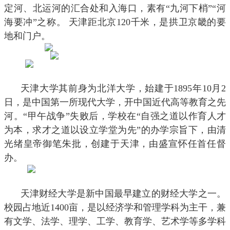
定河、北运河的汇合处和入海口，素有“九河下梢”“河
海要冲”之称。 天津距北京
120
千米，是拱卫京畿的要
地和门户。
天津大学
天津大学其前身为北洋大学，始建于
1895
年
10
月
2
日，是中国第一所现代大学，开中国近代高等教育之先
河。“甲午战争”失败后，学校在“自强之道以作育人才
为本，求才之道以设立学堂为先”的办学宗旨下，由清
光绪皇帝御笔朱批，创建于天津，由盛宣怀任首任督
办。
天津财经大学
天津财经大学是新中国最早建立的财经大学之一。
校园占地近
1400
亩，是以经济学和管理学科为主干，兼
有文学、法学、理学、工学、教育学、艺术学等多学科