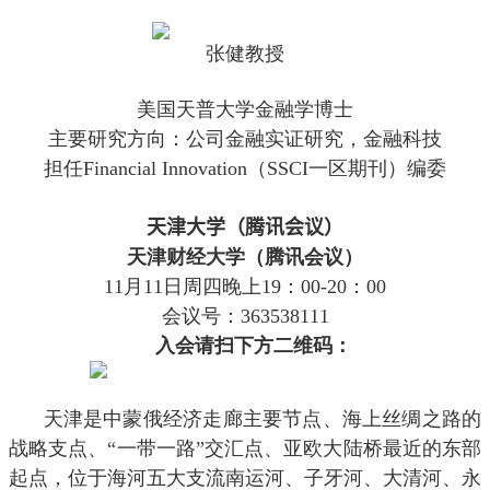
宣
张健教授
美国天普大学金融学博士
主要研究方向：公司金融实证研究，金融科技
担任
Financial Innovation
（
SSCI
一区期刊）编委
宣讲时间
天津大学（腾讯会议
）
天津财经大学（腾讯会议）
11
月
11
日周四晚上
19
：
00-20
：
00
会议号：
363538111
入会请扫下方二维码：
天津是中蒙俄经济走廊主要节点、海上丝绸之路的
战略支点、“一带一路”交汇点、亚欧大陆桥最近的东部
起点，位于海河五大支流南运河、子牙河、大清河、永