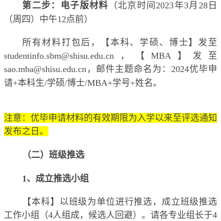
第二步：电子版材料
（北京时间
2023
年
3
月
28
日
（周四）中午
12
点前）
所有材料打包后，【本科、学硕、博士】发至
studentinfo.sbm@shisu.edu.cn
，【
MBA
】发至
sao.mba@shisu.edu.cn
，邮件主题命名为：
2024
优毕申
请
+
本科生
/
学硕
/
博士
/
MBA+
学号
+
姓名。
注意：优毕申请材料的有效期限为入学以来至评选通知
发布之日。
（二）班级推选
1
、成立推选小组
【本科】以班级为单位进行推选，成立班级推选
工作小组（
4
人组成，候选人回避）。请各专业组长于
4