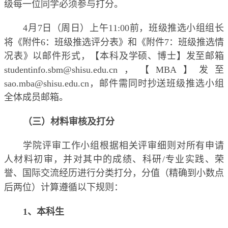
级每一位同学必须参与打分。
4
月
7
日（周日）上午
11:00
前，班级推选小组组长
将《附件
6
：
班级推选评分表》和《附件
7
：
班级推选情
况表》以邮件形式，【本科及学硕、博士】发至邮箱
studentinfo.sbm@shisu.edu.cn
，【
M
BA
】发至
sao.mba@shisu.edu.cn
，邮件需同时抄送班级推选小组
全体成员邮箱。
（三）材料审核及打分
学院评审工作小组根据相关评审细则对所有申请
人材料初审，并对其中的成绩、科研
/
专业实践、荣
誉、国际交流经历进行分类打分，分值（精确到小数点
后两位）计算遵循以下规则：
1
、本科生