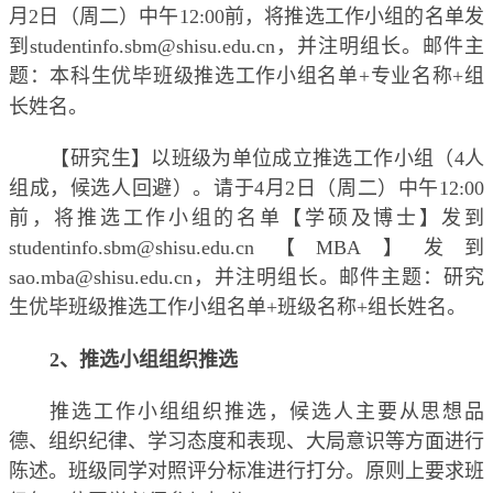
月
2
日（周二）中午
12:00
前，将推选工作小组的名单发
到
studentinfo.sbm@shisu.edu.cn
，并注明组长。邮件主
题：本科生优毕班级推选工作小组名单
+
专业名称
+
组
长姓名。
【研究生】以班级为单位成立推选工作小组（
4
人
组成，候选人回避）。请于
4
月
2
日（周二）中午
12:00
前，将推选工作小组的名单【学硕及博士】发到
studentinfo.sbm@shisu.edu.cn
【
M
BA
】发到
sao.mba@shisu.edu.cn
，并注明组长。邮件主题：研究
生优毕班级推选工作小组名单
+
班级名称
+
组长姓名。
2
、推选小组组织推选
推选工作小组组织推选，候选人主要从思想品
德、组织纪律、学习态度和表现、大局意识等方面进行
陈述。班级同学对照评分标准进行打分。原则上要求班