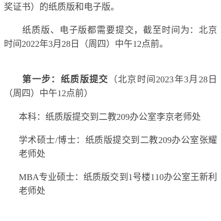
奖证书）的纸质版和电子版。
纸质版、电子版都需要提交，截至时间为：北京
时间
2022
年
3
月
28
日（周四）中午
12
点前。
第一步：纸质版提交
（北京时间
2023
年
3
月
28
日
（周四）中午
12
点前）
本科：纸质版提交到二教
209
办公室李京老师处
学术硕士
/
博士：纸质版提交到二教
209
办公室张耀
老师处
MBA
专业硕士：纸质版交到
1
号楼
110
办公室王新利
老师处