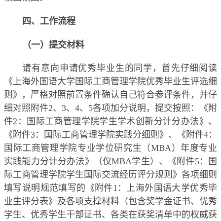
四、工作流程
（一）提交材料
请有意向申请优秀毕业生的同学，首先仔细阅读
《上海外国语大学国际工商管理学院优秀毕业生评选细
则》，严格对照前置条件确认自己符合参评条件，并仔
细对照附件
2
、
3
、
4
、
5
各项加分说明，提交按照：《附
件
2
：国际工商管理学院学生学术创新分计分办法》、
《附件
3
：国际工商管理学院实践分细则》、《附件
4
：
国际工商管理学院专业学位研究生（
MBA
）年度专业
实践能力分计分办法》（仅
MBA
学生）、《附件
5
：国
际工商管理学院学生国际交流经历评分规则》各项细则
填写说明规范填写的《附件
1
：上海外国语大学优秀毕
业生评分表》及各项支撑材料（包含奖学金证书、优秀
学生、优秀学生干部证书、各类在获奖清单中的权威获