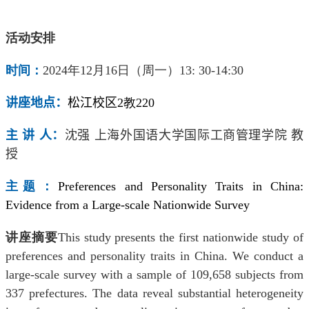
活动安排
时间：
2024
年
12
月
16
日（周一）
13: 30-14:30
讲座地点：
松江校区
2
教
220
主 讲 人：
沈强
上海外国语大学国际工商管理学院 教
授
主题：
Preferences and Personality Traits in China:
Evidence from a Large-scale Nationwide Survey
讲座摘要
This study presents the first nationwide study of
preferences and personality traits in China. We conduct a
large-scale survey with a sample of 109,658 subjects from
337 prefectures. The data reveal substantial heterogeneity