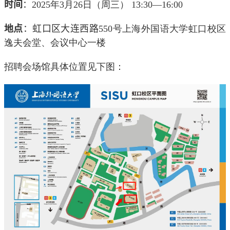
时间
：
2025
年
3
月
26
日（周三）
13:30—16:00
地点
：虹口区大连西路
550
号上海外国语大学虹口校区
逸夫会堂、会议中心一楼
招聘会场馆具体位置见下图：