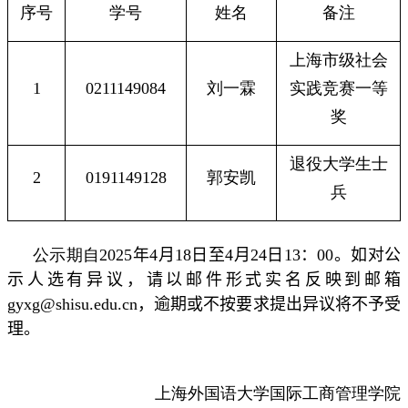
序号
学号
姓名
备注
上海市级社会
1
0211149084
刘一霖
实践竞赛一等
奖
退役大学生士
2
0191149128
郭安凯
兵
公示期自
2025
年
4
月
18
日至
4
月
24
日
13
：
00
。如对公
示人选有异议，请以邮件形式实名反映到邮箱
gyxg@shisu.edu.cn
，逾期或不按要求提出异议将不予受
理。
上海外国语大学国际工商管理学院