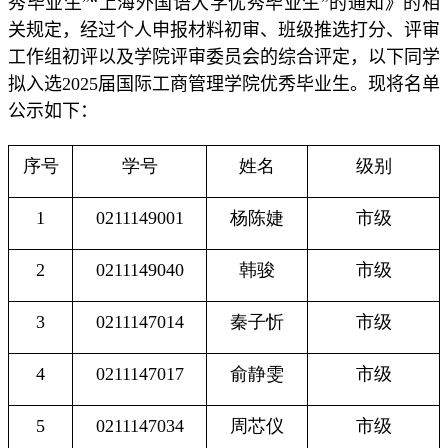
秀毕业生”“上海外国语大学优秀毕业生”的通知》的相
关规定，经过个人申报材料初审、班级推选打分、评审
工作组初评以及学院评审委员会的综合评定，以下同学
拟入选
2025
届国际工商管理学院优秀毕业生。现将名单
公示如下：
序号
学号
姓名
级别
1
0211149001
杨陈婕
市级
2
0211149040
韩骏
市级
3
0211147014
秦子忻
市级
4
0211147017
俞静雯
市级
5
0211147034
周芯仪
市级